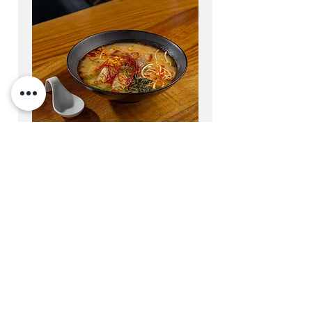
Spicy Ramen
Wontons rellenos de wagyu,
pork belly, pasta ramen, salsa
picante,
tofu, cebollín, alga y grano de
elote. 290 ml
$245